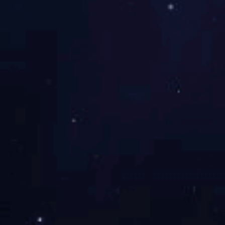
昆钢烧结工程总承包项目
查看详情
昆钢炼钢三电成套项目
昆钢炼钢三电成套项目
昆钢炼钢三电成套项目
查看详情
Contact Information
联系方式
地址：云南省玉溪市玉溪华宁县莲花塘工业园区
座机：
0877-5054336
手机：
1
3608849846
邮箱：
1375702609@qq.com