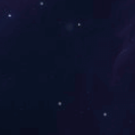
箱式变电站
低压抽屉柜
暂时没有内容信息显示
请先在网站后台添加数据记录。
Contact Information
联系方式
地址：云南省玉溪市玉溪华宁县莲花塘工业园区
座机：
0877-5054336
手机：
1
3608849846
邮箱：
1375702609@qq.com
Mobile Website
Online Message