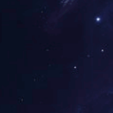


产品中心
PRODUCT CENTER
产品分类
